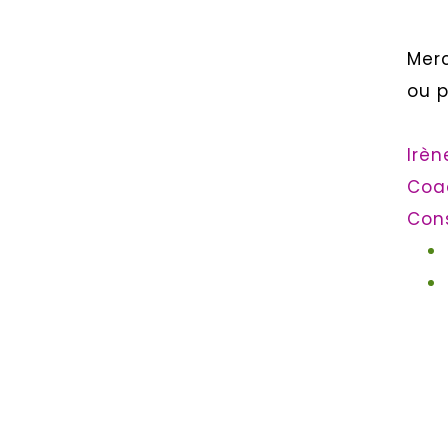
Merc
ou p
Irè
Coac
Cons